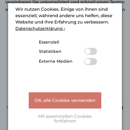
Vereinbaren Sie unkompliziert und schnell einen Termin
Wir nutzen Cookies. Einige von ihnen sind
mit Ihrem zuständigen Fachhändler oder fordern Sie ein
essenziell, während andere uns helfen, diese
unverbindliches Angebot an.
Website und Ihre Erfahrung zu verbessern.
Datenschutzerklärung ›
Telefon:
+43 6244 8554 50
Essenziell
Statistiken
Externe Medien
Jetzt anrufen ›
Projektanfrage:
Geben Sie uns Ihre Projekt Eckdaten bekannt und wir
OK, alle Cookies verwenden
werden uns schnellstmöglich mit Ihnen in Verbindung
setzen.
Mit essenziellen Cookies
fortfahren
Anfrageformular ›