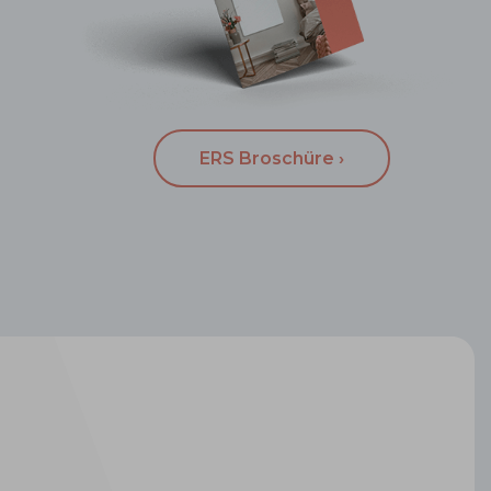
ERS Broschüre ›