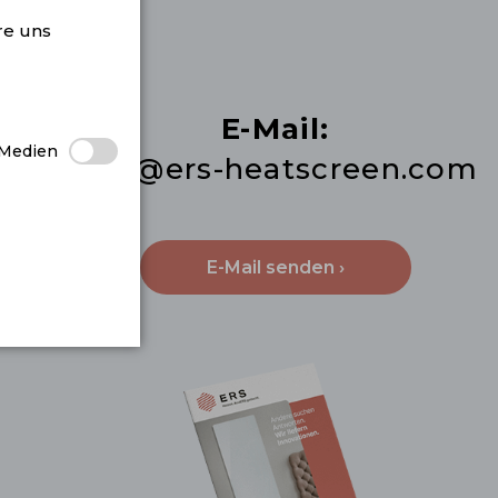
re uns
E-Mail:
 Medien
info@ers-heatscreen.com
E-Mail senden ›