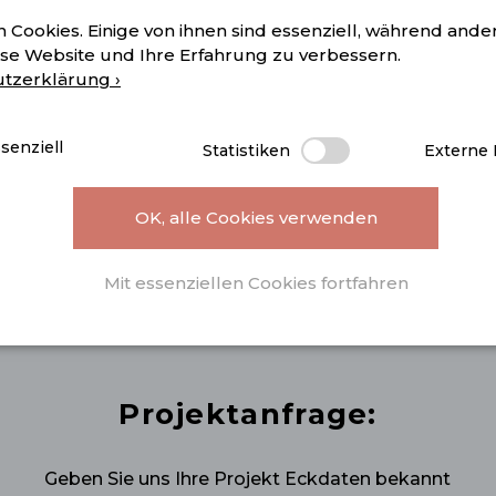
 Cookies. Einige von ihnen sind essenziell, während ande
ese Website und Ihre Erfahrung zu verbessern.
tzerklärung ›
Telefon:
senziell
Statistiken
Externe
+43 6244 8554 50
OK, alle Cookies verwenden
Jetzt anrufen ›
Mit essenziellen Cookies fortfahren
Projektanfrage:
Geben Sie uns Ihre Projekt Eckdaten bekannt