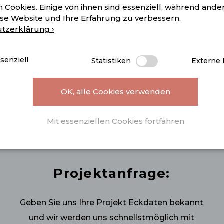
 Cookies. Einige von ihnen sind essenziell, während ande
ese Website und Ihre Erfahrung zu verbessern.
tzerklärung ›
Telefon:
+43 6244 8554 50
senziell
Statistiken
Externe
OK, alle Cookies verwenden
Jetzt anrufen ›
Mit essenziellen Cookies fortfahren
Projektanfrage:
Geben Sie uns Ihre Projekt Eckdaten bekannt
und wir werden uns schnellstmöglich mit